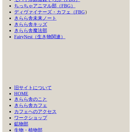
ちっちゃアニマル部（FBG）
ディヴァイナーズ・カフェ（FBG
）
きらら舎未来ノート
きらら舎キッズ
きらら舎魔法部
FairyNest（生き物関連）
旧サイトについて
HOME
きらら舎のこと
きらら舎カフェ
カフェヘのアクセス
ワークショップ
鉱物部
生物・植物部