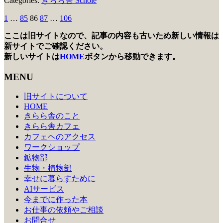
Categories:
きらら舎 Schole
1
…
85
86
87
…
106
投
稿
ここは旧サイトなので、記事の内容も古いため新しい情報は
新サイトでご確認ください。
の
新しいサイトは
HOME
ボタンから移動できます。
ペ
MENU
ー
旧サイトについて
ジ
HOME
送
きらら舎のこと
きらら舎カフェ
り
カフェヘのアクセス
ワークショップ
鉱物部
生物・植物部
幸せに暮らすために
AIサービス
今までに作った本
お仕事の依頼やご相談
お問合せ