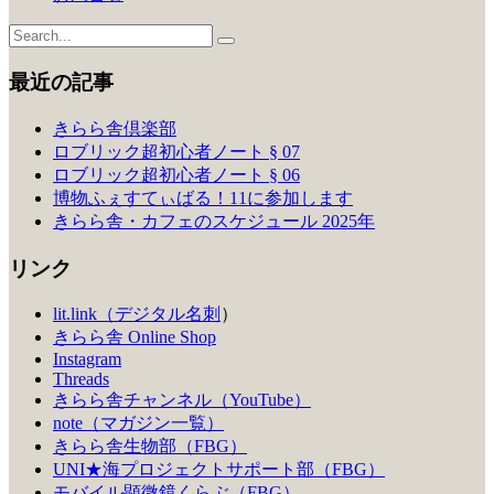
最近の記事
きらら舎倶楽部
ロブリック超初心者ノート § 07
ロブリック超初心者ノート § 06
博物ふぇすてぃばる！11に参加します
きらら舎・カフェのスケジュール 2025年
リンク
lit.link（デジタル名刺
）
きらら舎 Online Shop
Instagram
Threads
きらら舎チャンネル（YouTube）
note（マガジン一覧）
きらら舎生物部（FBG）
UNI★海プロジェクトサポート部（FBG）
モバイル顕微鏡くらぶ（FBG）