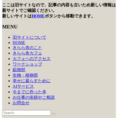
ここは旧サイトなので、記事の内容も古いため新しい情報は
ナ
新サイトでご確認ください。
ビ
新しいサイトは
HOME
ボタンから移動できます。
ゲ
MENU
ー
旧サイトについて
シ
HOME
きらら舎のこと
ョ
きらら舎カフェ
ン
カフェヘのアクセス
ワークショップ
鉱物部
生物・植物部
幸せに暮らすために
AIサービス
今までに作った本
お仕事の依頼やご相談
お問合せ