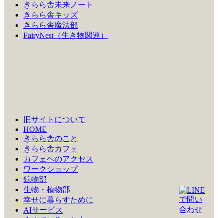
きらら舎未来ノート
きらら舎キッズ
きらら舎魔法部
FairyNest（生き物関連）
旧サイトについて
HOME
きらら舎のこと
きらら舎カフェ
カフェヘのアクセス
ワークショップ
鉱物部
生物・植物部
幸せに暮らすために
AIサービス