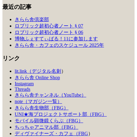
最近の記事
きらら舎倶楽部
ロブリック超初心者ノート § 07
ロブリック超初心者ノート § 06
博物ふぇすてぃばる！11に参加します
きらら舎・カフェのスケジュール 2025年
リンク
lit.link（デジタル名刺
）
きらら舎 Online Shop
Instagram
Threads
きらら舎チャンネル（YouTube）
note（マガジン一覧）
きらら舎生物部（FBG）
UNI★海プロジェクトサポート部（FBG）
モバイル顕微鏡くらぶ（FBG）
ちっちゃアニマル部（FBG）
ディヴァイナーズ・カフェ（FBG
）