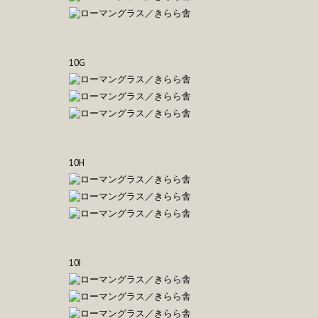
10G
10H
10I