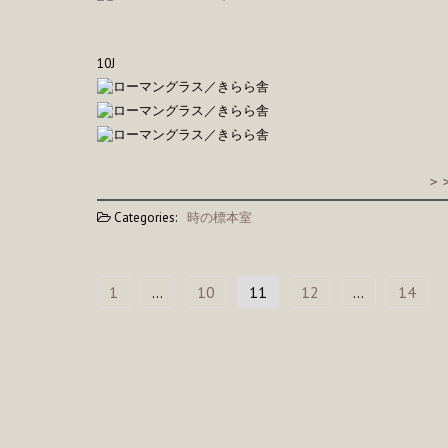
10J
＞
Categories:
時の標本室
投
1
…
10
11
12
…
14
稿
の
ペ
ー
ジ