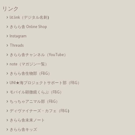
リンク
lit.link（デジタル名刺
）
きらら舎 Online Shop
Instagram
Threads
きらら舎チャンネル（YouTube）
note（マガジン一覧）
きらら舎生物部（FBG）
UNI★海プロジェクトサポート部（FBG）
モバイル顕微鏡くらぶ（FBG）
ちっちゃアニマル部（FBG）
ディヴァイナーズ・カフェ（FBG
）
きらら舎未来ノート
きらら舎キッズ