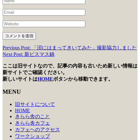
Previous Post: 「沼にはまってきいてみた」撮影協力しました
投
Next Post: 新ビスマス鍋
稿
ここは旧サイトなので、記事の内容も古いため新しい情報は
ナ
新サイトでご確認ください。
ビ
新しいサイトは
HOME
ボタンから移動できます。
ゲ
MENU
ー
旧サイトについて
シ
HOME
きらら舎のこと
ョ
きらら舎カフェ
ン
カフェヘのアクセス
ワークショップ