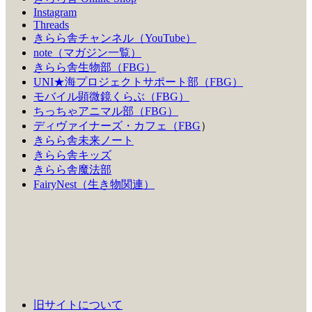
Instagram
Threads
きらら舎チャンネル（YouTube）
note（マガジン一覧）
きらら舎生物部（FBG）
UNI★海プロジェクトサポート部（FBG）
モバイル顕微鏡くらぶ（FBG）
ちっちゃアニマル部（FBG）
ディヴァイナーズ・カフェ（FBG
）
きらら舎未来ノート
きらら舎キッズ
きらら舎魔法部
FairyNest（生き物関連）
旧サイトについて