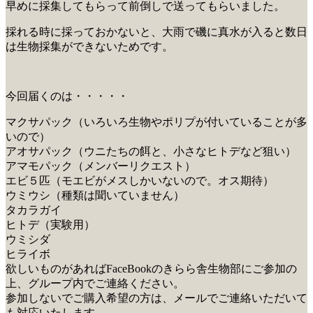
早めに採集してもらって前倒しで送ってもらいました。
採れる時に採っておかないと、大雨で磯に真水が入ると数日
は生物採集ができないためです。
今回届くのは・・・・・
マクサパック（いろいろ生物やポリプが付いていることが多
いので）
アオサパック（ウニたちの餌と、小さなヒトデなど狙い）
アマモパック（メンバーリクエスト）
エビ５匹（モエビがメスしかいないので。オス期待）
ウミウシ（種類は聞いていません）
タカラガイ
ヒトデ（実験用）
ウミシダ
ヒライボ
欲しいものがあればFaceBookのきらら舎生物部にご参加の
上、グループ内でご連絡ください。
参加しないでご購入希望の方は、メールでご連絡いただいて
も対応いたします。