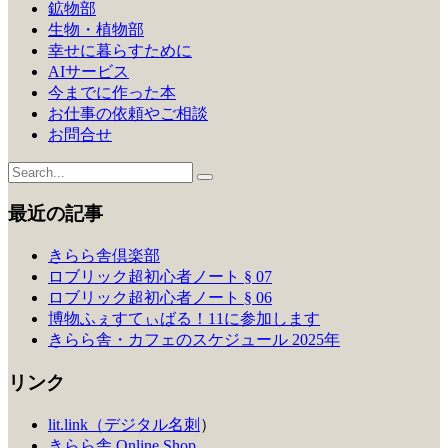
鉱物部
生物・植物部
幸せに暮らすために
AIサービス
今までに作った本
お仕事の依頼やご相談
お問合せ
最近の記事
きらら舎倶楽部
ロブリック超初心者ノート § 07
ロブリック超初心者ノート § 06
博物ふぇすてぃばる！11に参加します
きらら舎・カフェのスケジュール 2025年
リンク
lit.link（デジタル名刺
）
きらら舎 Online Shop