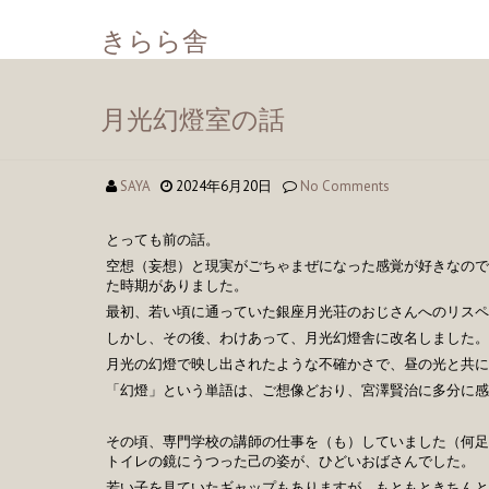
きらら舎
月光幻燈室の話
SAYA
2024年6月20日
No Comments
とっても前の話。
空想（妄想）と現実がごちゃまぜになった感覚が好きなので
た時期がありました。
最初、若い頃に通っていた銀座月光荘のおじさんへのリスペ
しかし、その後、わけあって、月光幻燈舎に改名しました。
月光の幻燈で映し出されたような不確かさで、昼の光と共に
「幻燈」という単語は、ご想像どおり、宮澤賢治に多分に感
その頃、専門学校の講師の仕事を（も）していました（何足
トイレの鏡にうつった己の姿が、ひどいおばさんでした。
若い子を見ていたギャップもありますが、もともときちん