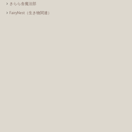
きらら舎魔法部
FairyNest（生き物関連）