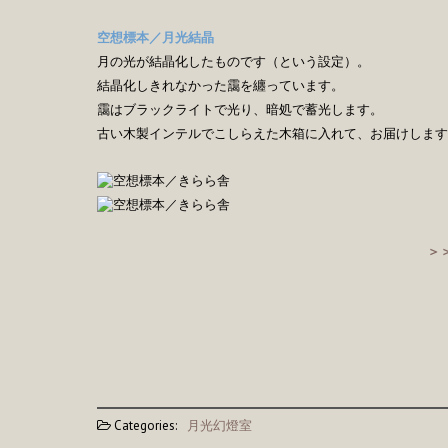
空想標本／月光結晶
月の光が結晶化したものです（という設定）。
結晶化しきれなかった靄を纏っています。
靄はブラックライトで光り、暗処で蓄光します。
古い木製インテルでこしらえた木箱に入れて、お届けします
＞
Categories:
月光幻燈室