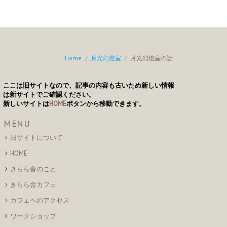
Home
/
月光幻燈室
/
月光幻燈室の話
ここは旧サイトなので、記事の内容も古いため新しい情報
は新サイトでご確認ください。
新しいサイトは
HOME
ボタンから移動できます。
MENU
旧サイトについて
HOME
きらら舎のこと
きらら舎カフェ
カフェヘのアクセス
ワークショップ