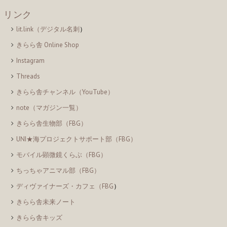
リンク
lit.link（デジタル名刺
）
きらら舎 Online Shop
Instagram
Threads
きらら舎チャンネル（YouTube）
note（マガジン一覧）
きらら舎生物部（FBG）
UNI★海プロジェクトサポート部（FBG）
モバイル顕微鏡くらぶ（FBG）
ちっちゃアニマル部（FBG）
ディヴァイナーズ・カフェ（FBG
）
きらら舎未来ノート
きらら舎キッズ