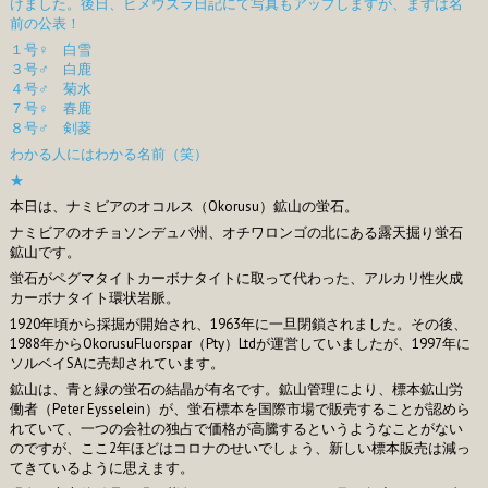
けました。後日、ヒメウズラ日記にて写真もアップしますが、まずは名
前の公表！
１号♀ 白雪
３号♂ 白鹿
４号♂ 菊水
７号♀ 春鹿
８号♂ 剣菱
わかる人にはわかる名前（笑）
★
本日は、ナミビアのオコルス（Okorusu）鉱山の蛍石。
ナミビアのオチョソンデュパ州、オチワロンゴの北にある露天掘り蛍石
鉱山です。
蛍石がペグマタイトカーボナタイトに取って代わった、アルカリ性火成
カーボナタイト環状岩脈。
1920年頃から採掘が開始され、1963年に一旦閉鎖されました。その後、
1988年からOkorusuFluorspar（Pty）Ltdが運営していましたが、1997年に
ソルベイSAに売却されています。
鉱山は、青と緑の蛍石の結晶が有名です。鉱山管理により、標本鉱山労
働者（Peter Eysselein）が、蛍石標本を国際市場で販売することが認めら
れていて、一つの会社の独占で価格が高騰するというようなことがない
のですが、ここ2年ほどはコロナのせいでしょう、新しい標本販売は減っ
てきているように思えます。