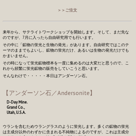
＞＞ご注文
来年から、サテライトワークショップを開始します。そして、まだ先な
のですが、7月に入ったら自由研究用でも行います。
その中に「鉱物の蛍光と生物の発光」があります。自由研究ではこのテ
ーマのままでもよいし、鉱物の蛍光だけ、あるいは生物の発光だけでも
かまいません。
その時になって蛍光鉱物標本を一度に集めるのは大変だと思うので、こ
れから頻繁に蛍光鉱物の販売をしていこうと思います。
そんなわけで・・・・・本日はアンダーソン石。
【アンダーソン石／Andersonite】
D-Day Mine.
Grand Co.,
Utah, U.S.A.
ウランを含むためウラングラスのように蛍光します。多くの鉱物の蛍光
は主成分以外のわずかに含まれる不純物によるのですが、これは主成分