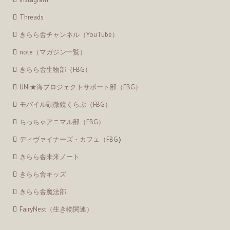
Threads
きらら舎チャンネル（YouTube）
note（マガジン一覧）
きらら舎生物部（FBG）
UNI★海プロジェクトサポート部（FBG）
モバイル顕微鏡くらぶ（FBG）
ちっちゃアニマル部（FBG）
ディヴァイナーズ・カフェ（FBG
）
きらら舎未来ノート
きらら舎キッズ
きらら舎魔法部
FairyNest（生き物関連）