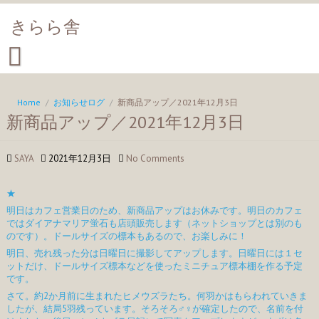
きらら舎
Home
/
お知らせログ
/
新商品アップ／2021年12月3日
新商品アップ／2021年12月3日
SAYA
2021年12月3日
No Comments
★
明日はカフェ営業日のため、新商品アップはお休みです。明日のカフェ
ではダイアナマリア蛍石も店頭販売します（ネットショップとは別のも
のです）。ドールサイズの標本もあるので、お楽しみに！
明日、売れ残った分は日曜日に撮影してアップします。日曜日には１セ
ットだけ、ドールサイズ標本などを使ったミニチュア標本棚を作る予定
です。
さて。約2か月前に生まれたヒメウズラたち。何羽かはもらわれていきま
したが、結局5羽残っています。そろそろ♂♀が確定したので、名前を付