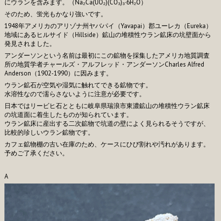
にウランを含みます。（Na₂Ca(UO₂)(CO₃)₃·6H₂O）
そのため、蛍光もかなり強いです。
1948年アメリカのアリゾナ州ヤバパイ（Yavapai）郡ユーレカ（Eureka）
地域にあるヒルサイド（Hillside）鉱山の堆積性ウラン鉱床の坑壁面から
発見されました。
アンダーソンという名前は最初にこの鉱物を採集したアメリカ地質調査
所の地質学者チャールズ・アルフレッド・アンダーソンCharles Alfred
Anderson（1902-1990）に因みます。
ウラン鉱石が空気や湿気に触れてできる鉱物です。
水溶性なので濡らさないように注意が必要です。
日本ではリービヒ石とともに岐阜県瑞浪市東濃鉱山の堆積性ウラン鉱床
の坑道面に着生したものが知られています。
ウラン鉱床に産出する二次鉱物で坑道の壁によく見られるそうですが、
比較的珍しいウラン鉱物です。
カフェ鉱物棚の古い在庫のため、ケースにひび割れや汚れがあります。
予めご了承ください。
A