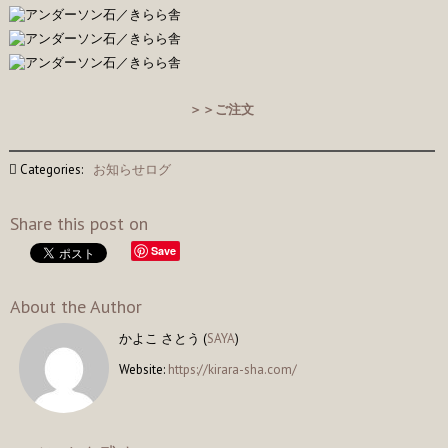
＞＞ご注文
Categories:
お知らせログ
Share this post on
Save
About the Author
かよこ さとう (
SAYA
)
Website:
https://kirara-sha.com/