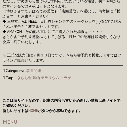
ただし、予めきらら舎でのご予約をいただいている場合、初日４時から
のサイン会では４枚セットとなります。
（博物ふぇすてぃばるでの受取も「店頭受取」を選択し、備考欄に「博
ふぇす」とお書きください）
◆ 三省堂、A.D.NÉEL、日比谷シャンテでのトークショウ(>_<)にてご購入
された場合も４枚フルセットです。
◆ AMAZON、その他の書店にてご購入された場青は・・・・
きらら舎ご予約＆博物ふぇすてぃばる！以外での配布は印刷分なくなり
次第、終了いたします。
※ 正式な販売日は７月３０日ですが、きらら舎予約と博物ふぇすではフ
ライング販売いたします。
Categories:
著書関連
Tags:
きらら舎
鉱物
テラリウム
クラゲ
ここは旧サイトなので、記事の内容も古いため新しい情報は新サイトで
ご確認ください。
新しいサイトは
HOME
ボタンから移動できます。
MENU