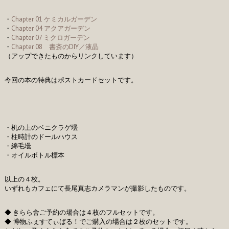
・
Chapter 01 ケミカルガーデン
・
Chapter 04 アクアガーデン
・
Chapter 07 ミクロガーデン
・
Chapter 08 書斎のDIY／液晶
（アップできたものからリンクしています）
今回の本の特典はポストカードセットです。
・机の上のベニクラゲ壜
・柱時計のドールハウス
・綿毛壜
・オイルボトル標本
以上の４枚。
いずれもカフェにて長尾真志カメラマンが撮影したものです。
◆ きらら舎ご予約の場合は４枚のフルセットです。
◆ 博物ふぇすてぃばる！でご購入の場合は２枚のセットです。