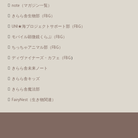
note（マガジン一覧）
きらら舎生物部（FBG）
UNI★海プロジェクトサポート部（FBG）
モバイル顕微鏡くらぶ（FBG）
ちっちゃアニマル部（FBG）
ディヴァイナーズ・カフェ（FBG
）
きらら舎未来ノート
きらら舎キッズ
きらら舎魔法部
FairyNest（生き物関連）