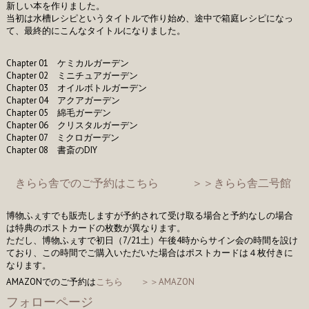
新しい本を作りました。
当初は水槽レシピというタイトルで作り始め、途中で箱庭レシピになっ
て、最終的にこんなタイトルになりました。
Chapter 01 ケミカルガーデン
Chapter 02 ミニチュアガーデン
Chapter 03 オイルボトルガーデン
Chapter 04 アクアガーデン
Chapter 05 綿毛ガーデン
Chapter 06 クリスタルガーデン
Chapter 07 ミクロガーデン
Chapter 08 書斎のDIY
きらら舎でのご予約は
こちら
＞＞きらら舎二号館
博物ふぇすでも販売しますが予約されて受け取る場合と予約なしの場合
は特典のポストカードの枚数が異なります。
ただし、博物ふぇすで初日（7/21土）午後4時からサイン会の時間を設け
ており、この時間でご購入いただいた場合はポストカードは４枚付きに
なります。
AMAZONでのご予約は
こちら
＞＞AMAZON
フォローページ