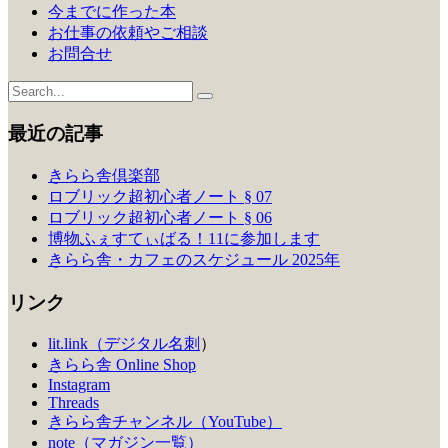
今までに作った本
お仕事の依頼やご相談
お問合せ
最近の記事
きらら舎倶楽部
ロブリック超初心者ノート § 07
ロブリック超初心者ノート § 06
博物ふぇすてぃばる！11に参加します
きらら舎・カフェのスケジュール 2025年
リンク
lit.link（デジタル名刺
）
きらら舎 Online Shop
Instagram
Threads
きらら舎チャンネル（YouTube）
note（マガジン一覧）