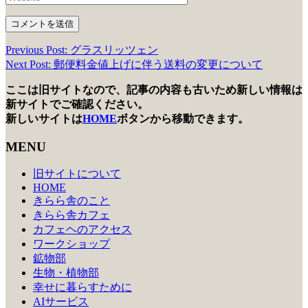
Previous Post: グラスリッツェン
投
Next Post: 郵便料金値上げに伴う送料の変更について
稿
ここは旧サイトなので、記事の内容も古いため新しい情報は
ナ
新サイトでご確認ください。
ビ
新しいサイトは
HOME
ボタンから移動できます。
ゲ
MENU
ー
旧サイトについて
シ
HOME
きらら舎のこと
ョ
きらら舎カフェ
ン
カフェヘのアクセス
ワークショップ
鉱物部
生物・植物部
幸せに暮らすために
AIサービス