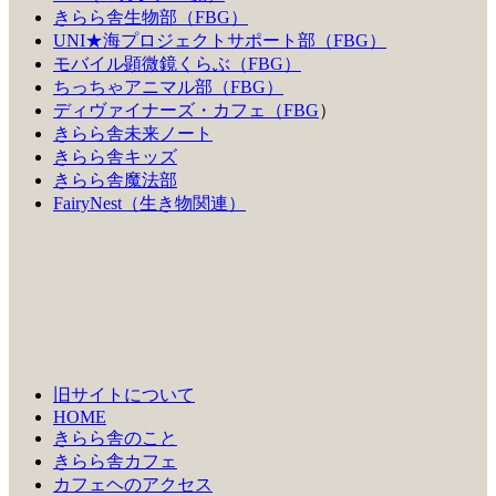
きらら舎生物部（FBG）
UNI★海プロジェクトサポート部（FBG）
モバイル顕微鏡くらぶ（FBG）
ちっちゃアニマル部（FBG）
ディヴァイナーズ・カフェ（FBG
）
きらら舎未来ノート
きらら舎キッズ
きらら舎魔法部
FairyNest（生き物関連）
旧サイトについて
HOME
きらら舎のこと
きらら舎カフェ
カフェヘのアクセス