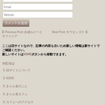
投
Previous Post: 合成ルビーと
Next Post: モウセンゴケ
稿
サファイア
ナ
ここは旧サイトなので、記事の内容も古いため新しい情報は新サイトで
ご確認ください。
ビ
新しいサイトは
HOME
ボタンから移動できます。
ゲ
MENU
ー
旧サイトについて
シ
HOME
ョ
ン
きらら舎のこと
きらら舎カフェ
カフェヘのアクセス