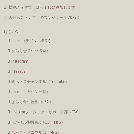
博物ふぇすてぃばる！11に参加します
きらら舎・カフェのスケジュール 2025年
リンク
lit.link（デジタル名刺
）
きらら舎 Online Shop
Instagram
Threads
きらら舎チャンネル（YouTube）
note（マガジン一覧）
きらら舎生物部（FBG）
UNI★海プロジェクトサポート部（FBG）
モバイル顕微鏡くらぶ（FBG）
ちっちゃアニマル部（FBG）