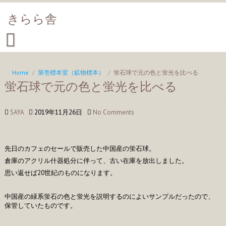
きらら舎
Home
/
第壱標本室（鉱物標本）
/
蛍石球で元の色と蛍光を比べる
蛍石球で元の色と蛍光を比べる
SAYA
2019年11月26日
No Comments
先日のカフェのセールで販売した中国産の蛍石球。
倉庫のアクリル什器処分に伴って、古い在庫を放出しました。
思い返せば20世紀のものになります。
中国産の緑系蛍石の色と蛍光を説明するのによいサンプルだったので、
保管していたものです。