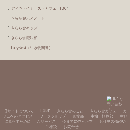
ディヴァイナーズ・カフェ（FBG
）
きらら舎未来ノート
きらら舎キッズ
きらら舎魔法部
FairyNest（生き物関連）
旧サイトについて
HOME
きらら舎のこと
きらら舎カフェ
カ
フェヘのアクセス
ワークショップ
鉱物部
生物・植物部
幸せ
に暮らすために
AIサービス
今までに作った本
お仕事の依頼や
ご相談
お問合せ