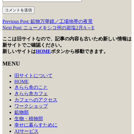
Previous Post: 鉱物万華鏡／工場地帯の夜景
投
Next Post: ニューメキシコ州の岩塩2月A～E
稿
ここは旧サイトなので、記事の内容も古いため新しい情報は
ナ
新サイトでご確認ください。
ビ
新しいサイトは
HOME
ボタンから移動できます。
ゲ
MENU
ー
旧サイトについて
シ
HOME
きらら舎のこと
ョ
きらら舎カフェ
ン
カフェヘのアクセス
ワークショップ
鉱物部
生物・植物部
幸せに暮らすために
AIサービス