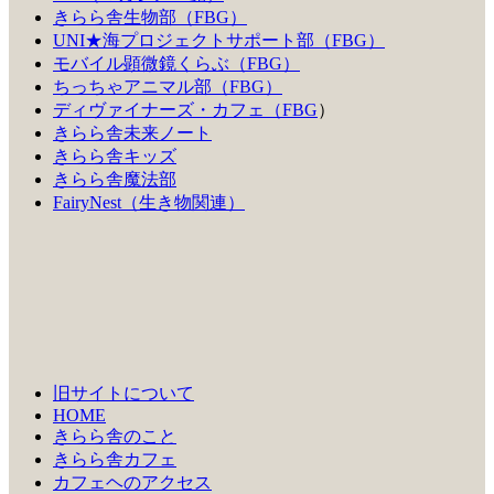
きらら舎生物部（FBG）
UNI★海プロジェクトサポート部（FBG）
モバイル顕微鏡くらぶ（FBG）
ちっちゃアニマル部（FBG）
ディヴァイナーズ・カフェ（FBG
）
きらら舎未来ノート
きらら舎キッズ
きらら舎魔法部
FairyNest（生き物関連）
旧サイトについて
HOME
きらら舎のこと
きらら舎カフェ
カフェヘのアクセス