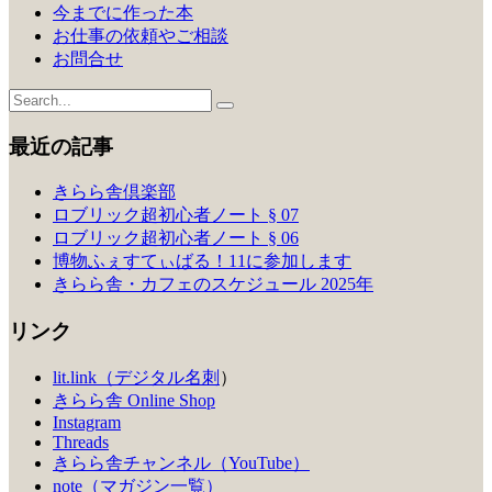
今までに作った本
お仕事の依頼やご相談
お問合せ
最近の記事
きらら舎倶楽部
ロブリック超初心者ノート § 07
ロブリック超初心者ノート § 06
博物ふぇすてぃばる！11に参加します
きらら舎・カフェのスケジュール 2025年
リンク
lit.link（デジタル名刺
）
きらら舎 Online Shop
Instagram
Threads
きらら舎チャンネル（YouTube）
note（マガジン一覧）