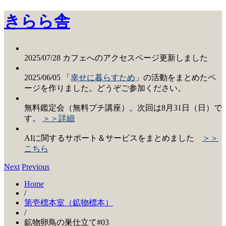
きらら舎
2025/07/28 カフェへのアクセスページ更新しました
2025/06/05 「
幸せに暮らすため
」の活動をまとめたペ
ージを作りました。どうぞご参加ください。
無料鑑定会（無料プチ講座）。次回は8月31日（日）で
す。
＞＞詳細
AIに関するサポート＆サービスをまとめました
＞＞
こちら
Next
Previous
Home
/
第壱標本室（鉱物標本）
/
鉱物卵鳥の巣仕立て#03