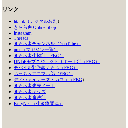
リンク
lit.link（デジタル名刺
）
きらら舎 Online Shop
Instagram
Threads
きらら舎チャンネル（YouTube）
note（マガジン一覧）
きらら舎生物部（FBG）
UNI★海プロジェクトサポート部（FBG）
モバイル顕微鏡くらぶ（FBG）
ちっちゃアニマル部（FBG）
ディヴァイナーズ・カフェ（FBG
）
きらら舎未来ノート
きらら舎キッズ
きらら舎魔法部
FairyNest（生き物関連）