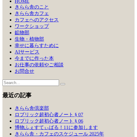
シ
HOME
きらら舎のこと
ョ
きらら舎カフェ
ン
カフェヘのアクセス
ワークショップ
鉱物部
生物・植物部
幸せに暮らすために
AIサービス
今までに作った本
お仕事の依頼やご相談
お問合せ
最近の記事
きらら舎倶楽部
ロブリック超初心者ノート § 07
ロブリック超初心者ノート § 06
博物ふぇすてぃばる！11に参加します
きらら舎・カフェのスケジュール 2025年