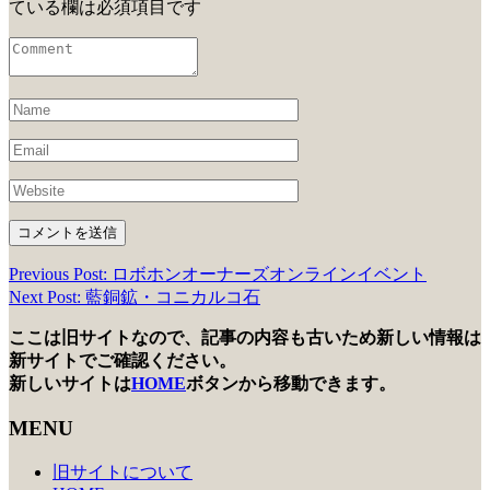
ている欄は必須項目です
Previous Post: ロボホンオーナーズオンラインイベント
投
Next Post: 藍銅鉱・コニカルコ石
稿
ここは旧サイトなので、記事の内容も古いため新しい情報は
ナ
新サイトでご確認ください。
ビ
新しいサイトは
HOME
ボタンから移動できます。
ゲ
MENU
ー
旧サイトについて