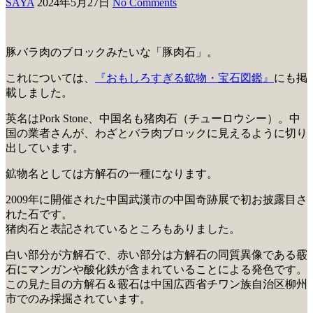
SAYA
2024年5月27日
No Comments
豚バラ肉のブロックみたいな「豚肉石」。
これについては、
『おもしろすぎる鉱物・宝石図鑑』
にも掲
載しました。
英名はPork Stone、中国名も猪肉石（チューロウシー）。中
国の業者さんが、わざとバラ肉ブロックに見えるように切り
出しています。
鉱物名としては方解石の一種になります。
2009年に開催された中国武漢市の中国奇跡展で初お披露目さ
れた石です。
猪肉石と表記されているところもありました。
白い部分が方解石で、赤い部分は方解石の同質異像である霰
石にマンガンや酸化鉄が含まれていることによる発色です。
この見た目の方解石＆霰石は中国広西省チワン族自治区柳州
市でのみ採掘されています。