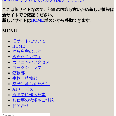
稿
ここは旧サイトなので、記事の内容も古いため新しい情報は
ナ
新サイトでご確認ください。
ビ
新しいサイトは
HOME
ボタンから移動できます。
ゲ
MENU
ー
旧サイトについて
シ
HOME
きらら舎のこと
ョ
きらら舎カフェ
ン
カフェヘのアクセス
ワークショップ
鉱物部
生物・植物部
幸せに暮らすために
AIサービス
今までに作った本
お仕事の依頼やご相談
お問合せ