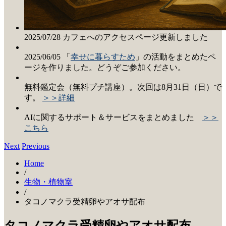
2025/07/28 カフェへのアクセスページ更新しました
2025/06/05 「
幸せに暮らすため
」の活動をまとめたペ
ージを作りました。どうぞご参加ください。
無料鑑定会（無料プチ講座）。次回は8月31日（日）で
す。
＞＞詳細
AIに関するサポート＆サービスをまとめました
＞＞
こちら
Next
Previous
Home
/
生物・植物室
/
タコノマクラ受精卵やアオサ配布
タコノマクラ受精卵やアオサ配布