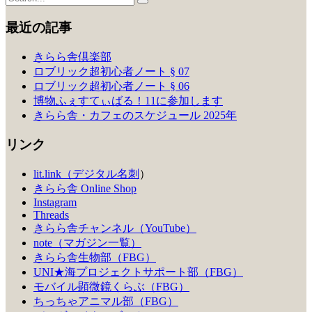
最近の記事
きらら舎倶楽部
ロブリック超初心者ノート § 07
ロブリック超初心者ノート § 06
博物ふぇすてぃばる！11に参加します
きらら舎・カフェのスケジュール 2025年
リンク
lit.link（デジタル名刺
）
きらら舎 Online Shop
Instagram
Threads
きらら舎チャンネル（YouTube）
note（マガジン一覧）
きらら舎生物部（FBG）
UNI★海プロジェクトサポート部（FBG）
モバイル顕微鏡くらぶ（FBG）
ちっちゃアニマル部（FBG）