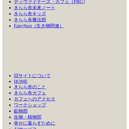
ディヴァイナーズ・カフェ（FBG
）
きらら舎未来ノート
きらら舎キッズ
きらら舎魔法部
FairyNest（生き物関連）
旧サイトについて
HOME
きらら舎のこと
きらら舎カフェ
カフェヘのアクセス
ワークショップ
鉱物部
生物・植物部
幸せに暮らすために