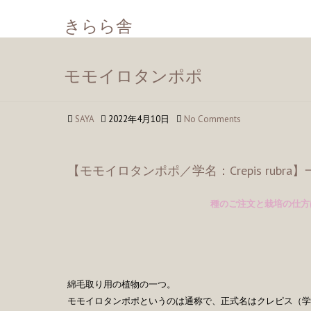
きらら舎
モモイロタンポポ
SAYA
2022年4月10日
No Comments
【モモイロタンポポ／学名：Crepis rubra
種のご注文と栽培の仕方
綿毛取り用の植物の一つ。
モモイロタンポポというのは通称で、正式名はクレピス（学名：Cre