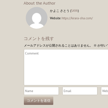
About the Author
かよこ さとう (
SAYA
)
Website:
https://kirara-sha.com/
コメントを残す
メールアドレスが公開されることはありません。
※
が付い