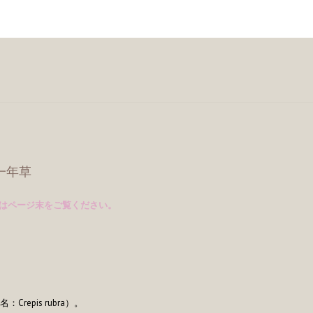
】一年草
はページ末をご覧ください。
pis rubra）。