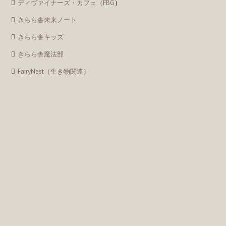
ディヴァイナーズ・カフェ（FBG
）
きらら舎未来ノート
きらら舎キッズ
きらら舎魔法部
FairyNest（生き物関連）