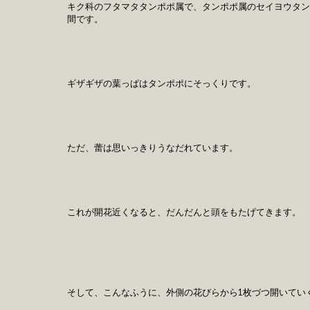
キク科のフタマタタンポポ属で、タンポポ属のセイヨウタン
間です。
ギザギザの葉っぱはタンポポにそっくりです。
ただ、蕾は思いっきりうなだれています。
これが開花近くなると、だんだんと頭をもたげてきます。
そして、こんなふうに、外側の花びらから1枚づつ開いてい