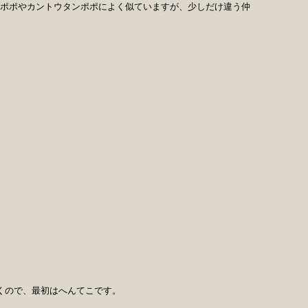
ポポやカントウタンポポによく似ていますが、少しだけ違う仲
くので、最初はへんてこです。