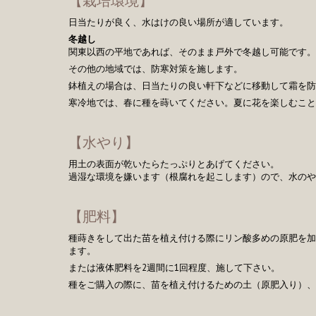
【栽培環境】
日当たりが良く、水はけの良い場所が適しています。
冬越し
関東以西の平地であれば、そのまま戸外で冬越し可能です。
その他の地域では、防寒対策を施します。
鉢植えの場合は、日当たりの良い軒下などに移動して霜を防
寒冷地では、春に種を蒔いてください。夏に花を楽しむこと
【水やり】
用土の表面が乾いたらたっぷりとあげてください。
過湿な環境を嫌います（根腐れを起こします）ので、水のや
【肥料】
種蒔きをして出た苗を植え付ける際にリン酸多めの原肥を加
ます。
または液体肥料を2週間に1回程度、施して下さい。
種をご購入の際に、苗を植え付けるための土（原肥入り）、