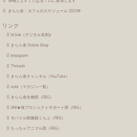
博物ふぇすてぃばる！11に参加します
きらら舎・カフェのスケジュール 2025年
リンク
lit.link（デジタル名刺
）
きらら舎 Online Shop
Instagram
Threads
きらら舎チャンネル（YouTube）
note（マガジン一覧）
きらら舎生物部（FBG）
UNI★海プロジェクトサポート部（FBG）
モバイル顕微鏡くらぶ（FBG）
ちっちゃアニマル部（FBG）