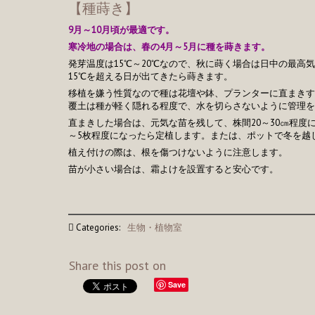
【種蒔き】
9月～10月頃が最適です。
寒冷地の場合は、春の4月～5月に種を蒔きます。
発芽温度は15℃～20℃なので、秋に蒔く場合は日中の最高
15℃を超える日が出てきたら蒔きます。
移植を嫌う性質なので種は花壇や鉢、プランターに直まきす
覆土は種が軽く隠れる程度で、水を切らさないように管理を
直まきした場合は、元気な苗を残して、株間20～30㎝程度
～5枚程度になったら定植します。または、ポットで冬を越
植え付けの際は、根を傷つけないように注意します。
苗が小さい場合は、霜よけを設置すると安心です。
Categories:
生物・植物室
Share this post on
Save