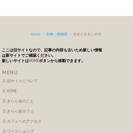
Home
/
生物・植物室
/
モモイロタンポポ
ここは旧サイトなので、記事の内容も古いため新しい情報
は新サイトでご確認ください。
新しいサイトは
HOME
ボタンから移動できます。
MENU
旧サイトについて
HOME
きらら舎のこと
きらら舎カフェ
カフェヘのアクセス
ワークショップ