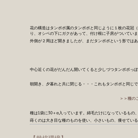
花の構造はタンポポ属のタンポポと同じように１枚の花冠（
り、オシベの下にガクがあって、付け根に子房がついていま
外側が２周ほど開きましたが、まだタンポポという形ではあ
中心近くの花がだんだん開いてくると少しづつタンポポっぽ
朝開き、夕暮れと共に閉じる・・・これもタンポポと同じで
＞＞種の
種は1袋に30＋α入っています。綿毛だけになっているもの
蒔くのは大き目な種のものを使い、小さいもの、痩せている