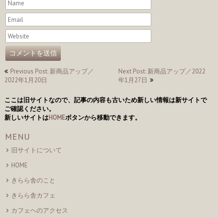
投
Previous Post: 新商品アップ／
Next Post: 新商品アップ／2022
2022年1月20日
年1月27日
稿
ナ
ここは旧サイトなので、記事の内容も古いため新しい情報は新サイトで
ご確認ください。
ビ
新しいサイトは
HOME
ボタンから移動できます。
ゲ
MENU
ー
旧サイトについて
シ
HOME
ョ
きらら舎のこと
ン
きらら舎カフェ
カフェヘのアクセス