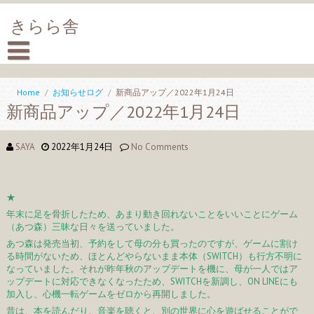
きらら舎
Home
/
お知らせログ
/
新商品アップ／2022年1月24日
新商品アップ／2022年1月24日
SAYA
2022年1月24日
No Comments
★
年末に足を骨折したため、あまり動き回れないことをいいことにゲーム
（あつ森）三昧な日々を送っていました。
あつ森は発売当初、予約をして母の分も買ったのですが、ゲームに割け
る時間がないため、ほとんどやらないまま本体（SWITCH）も行方不明に
なっていました。それが昨年秋のアップデートを機に、母が一人ではア
ップデートに対応できなくなったため、SWITCHを新調し、ON LINEにも
加入し、心機一転ゲームをゼロから再開しました。
昔は、本を読んだり、音楽を聴くと、別の世界に心を遊ばせることがで