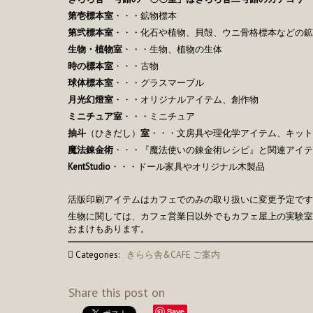
第壱標本室
・・・鉱物標本
第弐標本室
・・・化石や植物、貝殻、ウニ骨格標本などの鉱
生物・植物室
・・・生物、植物の生体
時の標本室
・・・古物
球体標本室
・・・グラスマーブル
月光幻燈室
・・・オリジナルアイテム、創作物
ミニチュア室
・・・ミニチュア
抽斗
（ひきだし）
室
・・・文房具や理化学アイテム、キット
魔法錬金術
・・・『魔法使いの錬金術レシピ』と関連アイテ
KentStudio
・・・ドール家具やオリジナル木製品
活版印刷アイテムはカフェでのみの取り扱いに変更予定です
生物に関しては、カフェ営業日以外でもカフェ屋上の実験室
おまけもあります。
Categories:
きらら舎&CAFE ご案内
Share this post on
Save