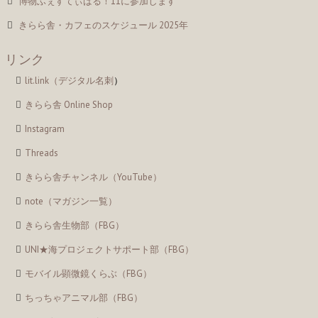
博物ふぇすてぃばる！11に参加します
きらら舎・カフェのスケジュール 2025年
リンク
lit.link（デジタル名刺
）
きらら舎 Online Shop
Instagram
Threads
きらら舎チャンネル（YouTube）
note（マガジン一覧）
きらら舎生物部（FBG）
UNI★海プロジェクトサポート部（FBG）
モバイル顕微鏡くらぶ（FBG）
ちっちゃアニマル部（FBG）