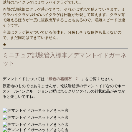
以前のハイクラゲはミウラハイクラゲでした。
円盤の辺縁部にクラゲ芽ができて、それがはずれて殖えていきます。ミ
ウラハイクラゲ以外のハイクラゲは円盤が分裂して殖えます。クラゲ芽
で殖えるほうが一度に複数出芽することもあるので、増殖スピードは速
そうです。
今回はクラゲ芽がついている個体も、分裂しそうな個体も見えないの
で、まだ同定はできていません。
★
ミニチュア試験管入標本／デマントイドガーネ
ット
デマントイドについては「
緑色の柘榴石－2－
」をご覧ください。
原産地のものではありませんが、蛇紋岩起源のデマントイドなのでホー
ステールインクルージョンと呼ばれるクリソタイルの針状結晶がみつか
ると楽しいですね。