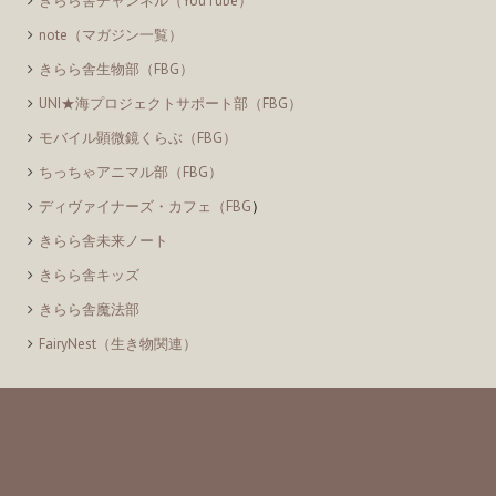
きらら舎チャンネル（YouTube）
note（マガジン一覧）
きらら舎生物部（FBG）
UNI★海プロジェクトサポート部（FBG）
モバイル顕微鏡くらぶ（FBG）
ちっちゃアニマル部（FBG）
ディヴァイナーズ・カフェ（FBG
）
きらら舎未来ノート
きらら舎キッズ
きらら舎魔法部
FairyNest（生き物関連）