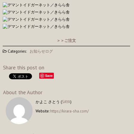
＞＞ご注文
Categories:
お知らせログ
Share this post on
Save
About the Author
かよこ さとう (
SAYA
)
Website:
https://kirara-sha.com/