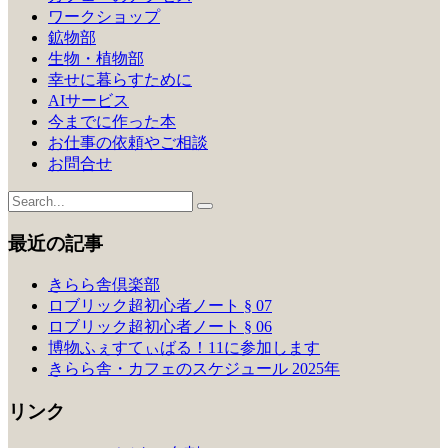
ワークショップ
鉱物部
生物・植物部
幸せに暮らすために
AIサービス
今までに作った本
お仕事の依頼やご相談
お問合せ
最近の記事
きらら舎倶楽部
ロブリック超初心者ノート § 07
ロブリック超初心者ノート § 06
博物ふぇすてぃばる！11に参加します
きらら舎・カフェのスケジュール 2025年
リンク