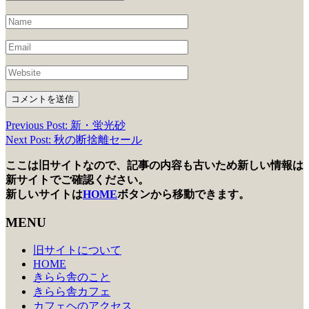
Previous Post: 新・蛍光砂
投
Next Post: 秋の断捨離セール
稿
ここは旧サイトなので、記事の内容も古いため新しい情報は
ナ
新サイトでご確認ください。
ビ
新しいサイトは
HOME
ボタンから移動できます。
ゲ
MENU
ー
旧サイトについて
シ
HOME
きらら舎のこと
ョ
きらら舎カフェ
ン
カフェヘのアクセス