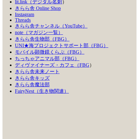
lit.link（デジタル名刺
）
きらら舎 Online Shop
Instagram
Threads
きらら舎チャンネル（YouTube）
note（マガジン一覧）
きらら舎生物部（FBG）
UNI★海プロジェクトサポート部（FBG）
モバイル顕微鏡くらぶ（FBG）
ちっちゃアニマル部（FBG）
ディヴァイナーズ・カフェ（FBG
）
きらら舎未来ノート
きらら舎キッズ
きらら舎魔法部
FairyNest（生き物関連）