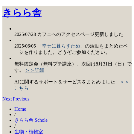
きらら舎
2025/07/28 カフェへのアクセスページ更新しました
2025/06/05 「
幸せに暮らすため
」の活動をまとめたペ
ージを作りました。どうぞご参加ください。
無料鑑定会（無料プチ講座）。次回は8月31日（日）で
す。
＞＞詳細
AIに関するサポート＆サービスをまとめました
＞＞
こちら
Next
Previous
Home
/
きらら舎 Schole
/
生物・植物室