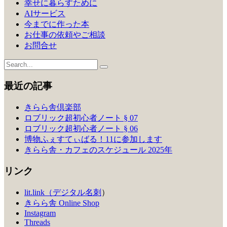
幸せに暮らすために
AIサービス
今までに作った本
お仕事の依頼やご相談
お問合せ
最近の記事
きらら舎倶楽部
ロブリック超初心者ノート § 07
ロブリック超初心者ノート § 06
博物ふぇすてぃばる！11に参加します
きらら舎・カフェのスケジュール 2025年
リンク
lit.link（デジタル名刺
）
きらら舎 Online Shop
Instagram
Threads