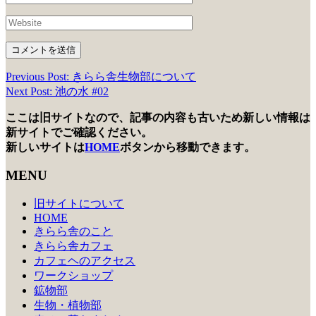
Previous Post: きらら舎生物部について
投
Next Post: 池の水 #02
稿
ここは旧サイトなので、記事の内容も古いため新しい情報は
ナ
新サイトでご確認ください。
ビ
新しいサイトは
HOME
ボタンから移動できます。
ゲ
MENU
ー
旧サイトについて
シ
HOME
きらら舎のこと
ョ
きらら舎カフェ
ン
カフェヘのアクセス
ワークショップ
鉱物部
生物・植物部