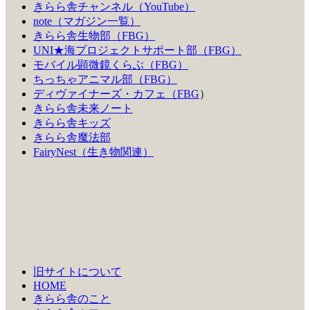
きらら舎チャンネル（YouTube）
note（マガジン一覧）
きらら舎生物部（FBG）
UNI★海プロジェクトサポート部（FBG）
モバイル顕微鏡くらぶ（FBG）
ちっちゃアニマル部（FBG）
ディヴァイナーズ・カフェ（FBG
）
きらら舎未来ノート
きらら舎キッズ
きらら舎魔法部
FairyNest（生き物関連）
旧サイトについて
HOME
きらら舎のこと