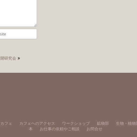
蛍石劈開研究会
舎カフェ
カフェヘのアクセス
ワークショップ
鉱物部
生物・植物
本
お仕事の依頼やご相談
お問合せ