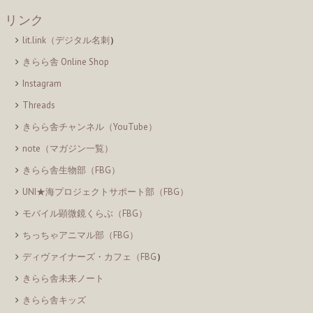
リンク
lit.link（デジタル名刺
）
きらら舎 Online Shop
Instagram
Threads
きらら舎チャンネル（YouTube）
note（マガジン一覧）
きらら舎生物部（FBG）
UNI★海プロジェクトサポート部（FBG）
モバイル顕微鏡くらぶ（FBG）
ちっちゃアニマル部（FBG）
ディヴァイナーズ・カフェ（FBG
）
きらら舎未来ノート
きらら舎キッズ