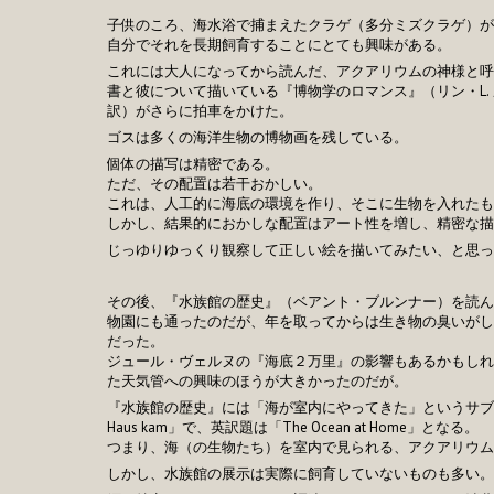
子供のころ、海水浴で捕まえたクラゲ（多分ミズクラゲ）が
自分でそれを長期飼育することにとても興味がある。
これには大人になってから読んだ、アクアリウムの神様と呼ばれるフ
書と彼について描いている『博物学のロマンス』（リン・L. メリル L
訳）がさらに拍車をかけた。
ゴスは多くの海洋生物の博物画を残している。
個体の描写は精密である。
ただ、その配置は若干おかしい。
これは、人工的に海底の環境を作り、そこに生物を入れたも
しかし、結果的におかしな配置はアート性を増し、精密な描
じっゆりゆっくり観察して正しい絵を描いてみたい、と思っ
その後、『水族館の歴史』（ベアント・ブルンナー）を読ん
物園にも通ったのだが、年を取ってからは生き物の臭いがし
だった。
ジュール・ヴェルヌの『海底２万里』の影響もあるかもしれ
た天気管への興味のほうが大きかったのだが。
『水族館の歴史』には「海が室内にやってきた」というサブタイトル
Haus kam」で、英訳題は「The Ocean at Home」となる。
つまり、海（の生物たち）を室内で見られる、アクアリウム
しかし、水族館の展示は実際に飼育していないものも多い。