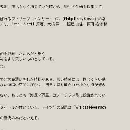
翌朝、跡形もなく消えていた時から、野生の生物を採集して、
ィリップ・ヘンリー・ゴス（Philip Henry Gosse）の著
ynn L. Merrill 原著、大橋 洋一・照屋 由佳・原田 祐貨 翻
のを観察したからだと思う。
写をより美しいものとしている。
た。
で水族館通いをした時期がある。若い時分には、同じくらい動
ない薄暗い空間に浮かぶ、四角く切り取られた小さな海が好き
ない。もっとも『海底２万里』はノーチラス号に設置されてい
が付いている。ドイツ語の原題は「Wie das Meer nach
の歴史の本だといえる。