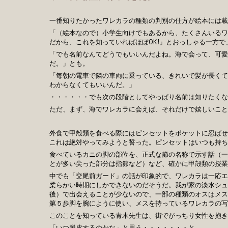
一番知りたかったワレカラの種類の判別の仕方が絵本には載
「（絵本なので）小学生向けでもあるから、たくさんいるワ
だから、これを知っていればほぼOK!」とおっしゃる一方で
「でも名前なんてどうでもいいんだよね。海で会って、可愛
だ。」とも。
「毎朝の電車で隣の車両に乗っている、きれいで髪が長くて
わからなくてもいいんだ。」
・・・・・・でも次の段階としてやっぱり名前は知りたくな
ただ、まず、海でワレカラに会えば、それだけで嬉しいこと
外食で甲殻類を食べる際にはピンセットをポケットに忍ばせ
これは絶対やってみようと誓った。ピンセットはいつも持ち
食べているカニの脚の部位を、正式な節の名称で示す話（一
とが多い尖った部分は指節など）など、確かに甲殻類の授業
中でも「交尾前ガード」の話が印象的で、ワレカラは一応エ
柔らかい時期にしかできないのだそうだ。我が家の淡水シュ
後）で出会えることが少ないので、一部の種類のオスはメス
第５歩脚を腕にように使い、メスを持っているワレカラの写
このことを知っている青木先生は、街でがっちり女性を抱き
「いつ脱皮するのかな」と思う・・・・・・・と。