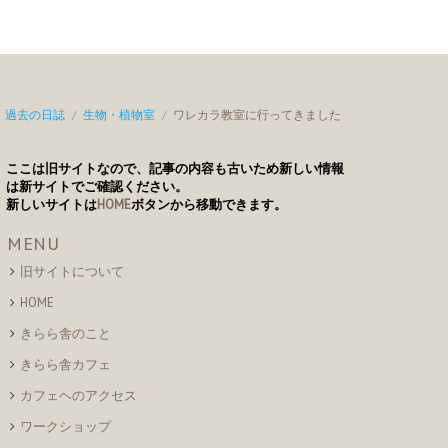
過去の日誌
/
生物・植物室
/
ワレカラ教室に行ってきました
ここは旧サイトなので、記事の内容も古いため新しい情報
は新サイトでご確認ください。
新しいサイトは
HOME
ボタンから移動できます。
MENU
旧サイトについて
HOME
きらら舎のこと
きらら舎カフェ
カフェヘのアクセス
ワークショップ