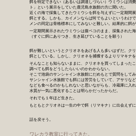
餌を特定できない（あるいは調達しづらい）ウミウシは消費
ト」という展示をしていた鹿児島水族館の方に聞いた。
近くの海で採集してきたウミウシを餌を与えずに一定期間展
餌とする。しかも、カイメンならば何でもよいというわけで
メンの同定は骨格標本にしてみないと難しい。結果的に餌が
一定期間展示されたウミウシは腹ペコのまま、採集された海
（すぐに餌にありつき、生き延びていることを願う）
餌が難しいというとクリオネをあげる人も多いはずだ。クリ
餌としている。しかし、クリオネを捕獲するよりリマキナを
そんなことも知らないままに、クリオネを買ってしまったこ
調べても餌をどうしたらいいのかわからない。
そこで池袋のサンシャイン水族館にだめもとで質問をしてみ
サンシャイン水族館でも餌には苦労をしていて、アサリなど
なども食べるのかもしれないと思いながらも、冷蔵庫に入れ
水質が一気に悪化することは明らかだったからだ。
それでも１年ほど生きた。
もともとクリオネは一生の中で餌（リマキナ）に出会えずに
話を戻そう。
ワレカラ教室に行ってきた。