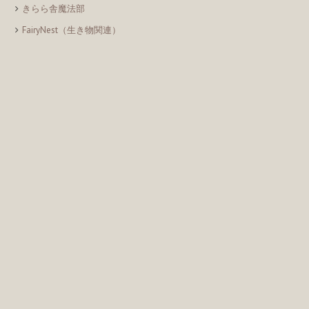
きらら舎魔法部
FairyNest（生き物関連）