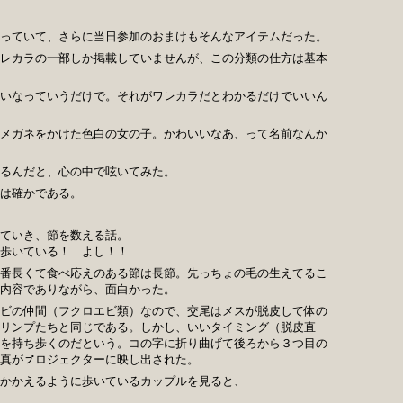
っていて、さらに当日参加のおまけもそんなアイテムだった。
レカラの一部しか掲載していませんが、この分類の仕方は基本
、
いなっていうだけで。それがワレカラだとわかるだけでいいん
メガネをかけた色白の女の子。かわいいなあ、って名前なんか
るんだと、心の中で呟いてみた。
は確かである。
ていき、節を数える話。
歩いている！ よし！！
番長くて食べ応えのある節は長節。先っちょの毛の生えてるこ
内容でありながら、面白かった。
ビの仲間（フクロエビ類）なので、交尾はメスが脱皮して体の
リンプたちと同じである。しかし、いいタイミング（脱皮直
を持ち歩くのだという。コの字に折り曲げて後ろから３つ目の
真がㇷ゚ロジェクターに映し出された。
かかえるように歩いているカップルを見ると、