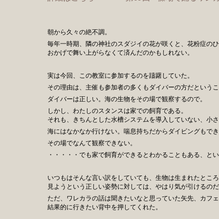
朝から久々の絶不調。
毎年一時期、隣の神社のスダジイの花が咲くと、花粉症のひ
おかげで舞い上がらなくて済んだのかもしれない。
実は今回、この教室に参加するのを躊躇していた。
その理由は、主催も参加者の多くもダイバーの方だというこ
ダイバーは正しい。海の生物をその場で観察するので。
しかし、わたしのスタンスは家での飼育である。
それも、きちんとした水槽システムを導入していない、小さ
海にはなかなか行けない。喘息持ちだからダイビングもでき
その場でなんて観察できない。
・・・・・でも家で飼育ができるとわかることもある、とい
いつもはそんな言い訳をしていても、生物は生まれたところ
見ようという正しい姿勢に対しては、やはり気が引けるのだ
ただ、ワレカラの話は聞きたいなと思っていた矢先、カフェ
結果的に行きたい背中を押してくれた。