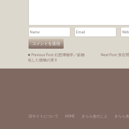
投
Previous Post: 幻想博物学／鉱物
Next Post: 
化した植物の実 II
稿
ナ
ビ
ゲ
ー
シ
ョ
旧サイトについて
HOME
きらら舎のこと
きらら
ン