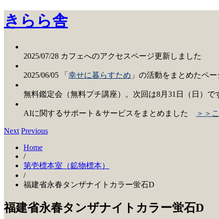
きらら舎
2025/07/28 カフェへのアクセスページ更新しました
2025/06/05 「
幸せに暮らすため
」の活動をまとめたペー
無料鑑定会（無料プチ講座）。次回は8月31日（日）で
AIに関するサポート＆サービスをまとめました
＞＞
Next
Previous
Home
/
第壱標本室（鉱物標本）
/
福建省永春タンザナイトカラー蛍石D
福建省永春タンザナイトカラー蛍石D