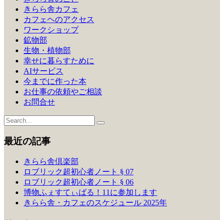
きらら舎カフェ
ョ
カフェヘのアクセス
ン
ワークショップ
鉱物部
生物・植物部
幸せに暮らすために
AIサービス
今までに作った本
お仕事の依頼やご相談
お問合せ
最近の記事
きらら舎倶楽部
ロブリック超初心者ノート § 07
ロブリック超初心者ノート § 06
博物ふぇすてぃばる！11に参加します
きらら舎・カフェのスケジュール 2025年