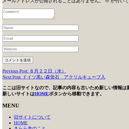
メールアドレスが公開されることはありません。
※
が付いて
Previous Post: ８月２２日（水）
投
Next Post: ドイツ黒い森蛍石 アクリルキューブ入
稿
ここは旧サイトなので、記事の内容も古いため新しい情報は
ナ
新しいサイトは
HOME
ボタンから移動できます。
ビ
MENU
ゲ
旧サイトについて
ー
HOME
シ
きらら舎のこと