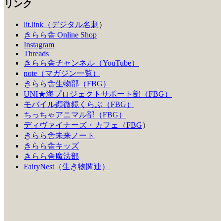
リンク
lit.link（デジタル名刺
）
きらら舎 Online Shop
Instagram
Threads
きらら舎チャンネル（YouTube）
note（マガジン一覧）
きらら舎生物部（FBG）
UNI★海プロジェクトサポート部（FBG）
モバイル顕微鏡くらぶ（FBG）
ちっちゃアニマル部（FBG）
ディヴァイナーズ・カフェ（FBG
）
きらら舎未来ノート
きらら舎キッズ
きらら舎魔法部
FairyNest（生き物関連）