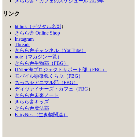
きらら舎・カフェのスケジュール 2025年
リンク
lit.link（デジタル名刺
）
きらら舎 Online Shop
Instagram
Threads
きらら舎チャンネル（YouTube）
note（マガジン一覧）
きらら舎生物部（FBG）
UNI★海プロジェクトサポート部（FBG）
モバイル顕微鏡くらぶ（FBG）
ちっちゃアニマル部（FBG）
ディヴァイナーズ・カフェ（FBG
）
きらら舎未来ノート
きらら舎キッズ
きらら舎魔法部
FairyNest（生き物関連）