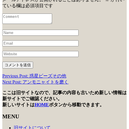
ている欄は必須項目です
Previous Post: 惑星ビーズその他
投
Next Post: アンモニャイトを磨く
稿
ここは旧サイトなので、記事の内容も古いため新しい情報は
ナ
新サイトでご確認ください。
ビ
新しいサイトは
HOME
ボタンから移動できます。
ゲ
MENU
ー
旧サイトについて