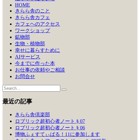
シ
HOME
きらら舎のこと
ョ
きらら舎カフェ
ン
カフェヘのアクセス
ワークショップ
鉱物部
生物・植物部
幸せに暮らすために
AIサービス
今までに作った本
お仕事の依頼やご相談
お問合せ
最近の記事
きらら舎倶楽部
ロブリック超初心者ノート § 07
ロブリック超初心者ノート § 06
博物ふぇすてぃばる！11に参加します