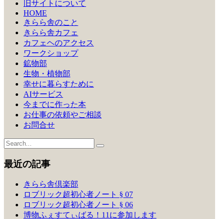
旧サイトについて
シ
HOME
きらら舎のこと
ョ
きらら舎カフェ
ン
カフェヘのアクセス
ワークショップ
鉱物部
生物・植物部
幸せに暮らすために
AIサービス
今までに作った本
お仕事の依頼やご相談
お問合せ
最近の記事
きらら舎倶楽部
ロブリック超初心者ノート § 07
ロブリック超初心者ノート § 06
博物ふぇすてぃばる！11に参加します