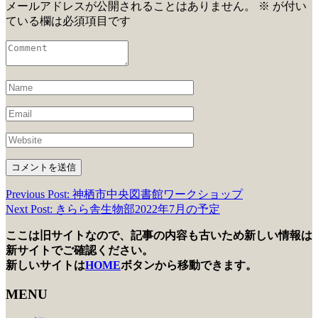
メールアドレスが公開されることはありません。
※
が付い
ている欄は必須項目です
Previous Post: 神栖市中央図書館ワークショップ
投
Next Post: きらら舎生物部2022年7月の予定
稿
ここは旧サイトなので、記事の内容も古いため新しい情報は
ナ
新サイトでご確認ください。
ビ
新しいサイトは
HOME
ボタンから移動できます。
ゲ
MENU
ー