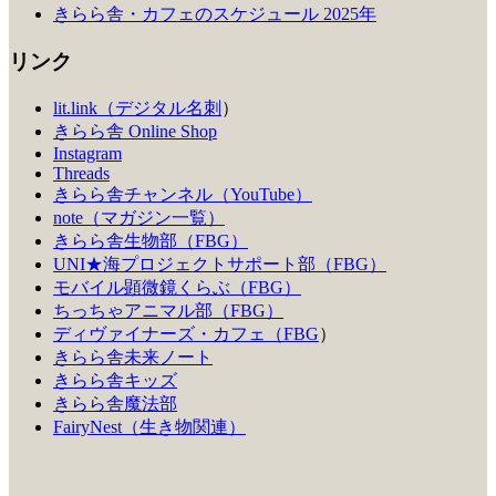
きらら舎・カフェのスケジュール 2025年
リンク
lit.link（デジタル名刺
）
きらら舎 Online Shop
Instagram
Threads
きらら舎チャンネル（YouTube）
note（マガジン一覧）
きらら舎生物部（FBG）
UNI★海プロジェクトサポート部（FBG）
モバイル顕微鏡くらぶ（FBG）
ちっちゃアニマル部（FBG）
ディヴァイナーズ・カフェ（FBG
）
きらら舎未来ノート
きらら舎キッズ
きらら舎魔法部
FairyNest（生き物関連）