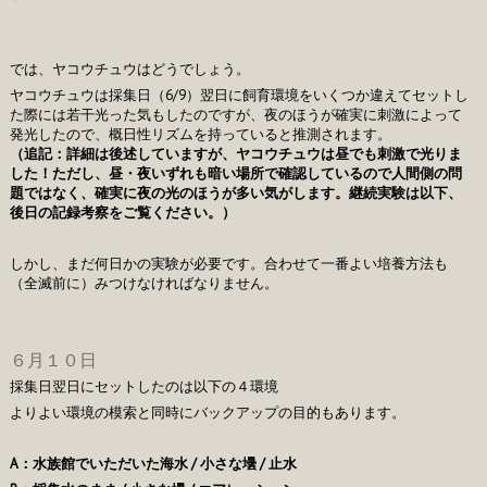
では、ヤコウチュウはどうでしょう。
ヤコウチュウは採集日（6/9）翌日に飼育環境をいくつか違えてセットし
た際には若干光った気もしたのですが、夜のほうが確実に刺激によって
発光したので、概日性リズムを持っていると推測されます。
（追記：詳細は後述していますが、ヤコウチュウは昼でも刺激で光りま
した！ただし、昼・夜いずれも暗い場所で確認しているので人間側の問
題ではなく、確実に夜の光のほうが多い気がします。継続実験は以下、
後日の記録考察をご覧ください。）
しかし、まだ何日かの実験が必要です。合わせて一番よい培養方法も
（全滅前に）みつけなければなりません。
６月１０日
採集日翌日にセットしたのは以下の４環境
よりよい環境の模索と同時にバックアップの目的もあります。
A：水族館でいただいた海水 / 小さな壜 / 止水