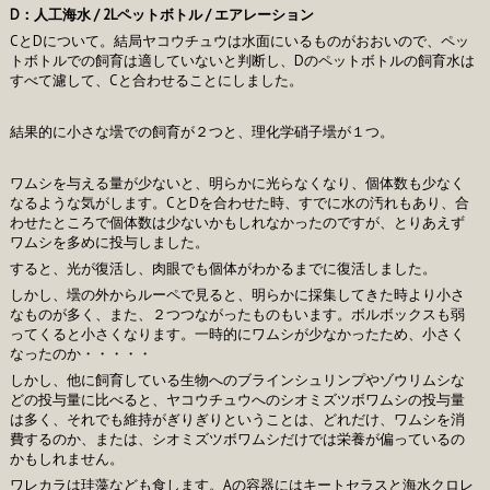
D：人工海水 / 2Lペットボトル / エアレーション
CとDについて。結局ヤコウチュウは水面にいるものがおおいので、ペッ
トボトルでの飼育は適していないと判断し、Dのペットボトルの飼育水は
すべて濾して、Cと合わせることにしました。
結果的に小さな壜での飼育が２つと、理化学硝子壜が１つ。
ワムシを与える量が少ないと、明らかに光らなくなり、個体数も少なく
なるような気がします。CとDを合わせた時、すでに水の汚れもあり、合
わせたところで個体数は少ないかもしれなかったのですが、とりあえず
ワムシを多めに投与しました。
すると、光が復活し、肉眼でも個体がわかるまでに復活しました。
しかし、壜の外からルーペで見ると、明らかに採集してきた時より小さ
なものが多く、また、２つつながったものもいます。ボルボックスも弱
ってくると小さくなります。一時的にワムシが少なかったため、小さく
なったのか・・・・・
しかし、他に飼育している生物へのブラインシュリンプやゾウリムシな
どの投与量に比べると、ヤコウチュウへのシオミズツボワムシの投与量
は多く、それでも維持がぎりぎりということは、どれだけ、ワムシを消
費するのか、または、シオミズツボワムシだけでは栄養が偏っているの
かもしれません。
ワレカラは珪藻なども食します。Aの容器にはキートセラスと海水クロレ