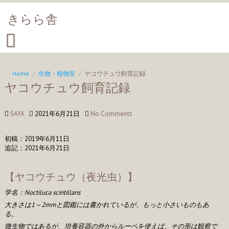
きらら舎
Home
/
生物・植物室
/
ヤコウチュウ飼育記録
ヤコウチュウ飼育記録
SAYA
2021年6月21日
No Comments
初稿：2019年6月11日
追記：2021年6月21日
【ヤコウチュウ（夜光虫）】
学名：Noctiluca scintillans
大きさは1～2mmと図鑑には書かれているが、もっと小さいものもあ
る。
微生物ではあるが、培養容器の外からルーペを使えば、その形は観察で