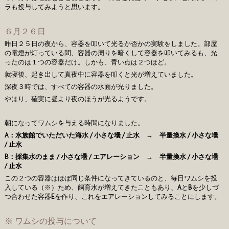
ラも投与してみようと思います。
６月２６日
昨日２５日の夜から、容器を叩いて光るか否かの実験をしました。部屋
の電燈が灯っている間、容器の周りを暗くして容器を叩いてみるも、光
ったのは１つの容器だけ。しかも、青い点は２つほど。
就寝後、起き出して真夜中に容器を叩くと光が増えていました。
深夜３時では、すべての容器の水面が光りました。
やはり、確実に昼より夜のほうが光るようです。
朝になってワムシを与える時間になりました。
A：水族館でいただいた海水 / 小さな壜 / 止水 → 半量換水 / 小さな壜
/ 止水
B：採集水のまま / 小さな壜 / エアレーション → 半量換水 / 小さな壜
/ 止水
この２つの容器はほぼ同じ条件になってきているのと、毎日ワムシを投
入している（※）ため、飼育水が増えてきたこともあり、
A
と
B
を少しづ
つ合わせた容器
E
を作り、これをエアレーションしてみることにします。
※ ワムシの投与について