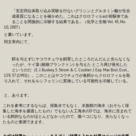
「安定同位体取り込み実験を行ないグリシンとグルタミン酸が生合
成基質になることを確かめた。これはクロロフィルaが前駆体であ
ることを間接的に示唆する結果である」（化学と生物 Vol. 45, No.
10, 2007）
と書いています。
同文章内にて、
餌を与えずにヤコウチュウを飼育したところだんだんと光らなくな
ったが、ケイ藻 (植物プランクトン) を与えた ところ再び発光した
というのだ（E. J. Buskey, S. Strom & C. Coulter: J. Exp. Mar. Biol. Ecol.,
159, 37 (1992)）。このことはヤコウチュウが食餌からクロロフィルを取
り入れて、それをルシフェリンに変換している可能性を示唆している。
と、あります。
これを参考にするならば、採集水でもなく、水族館の海水（おそらく採
集した海水を濾過したもの）でもない人工海水のDでは、海水に含まれて
いる餌的なものがほとんどなかったので、腹ペコになり、光らなくなっ
たものと推測できます。