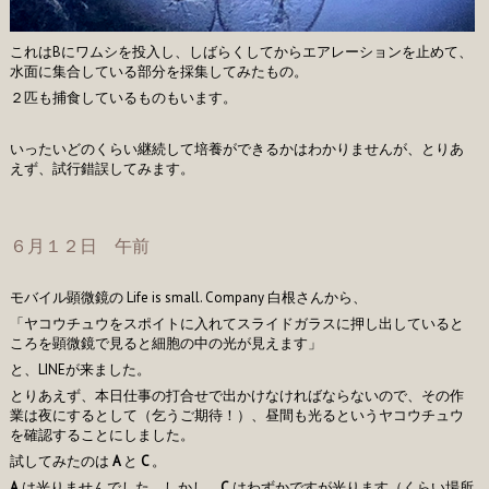
これはBにワムシを投入し、しばらくしてからエアレーションを止めて、
水面に集合している部分を採集してみたもの。
２匹も捕食しているものもいます。
いったいどのくらい継続して培養ができるかはわかりませんが、とりあ
えず、試行錯誤してみます。
６月１２日 午前
モバイル顕微鏡の Life is small. Company 白根さんから、
「ヤコウチュウをスポイトに入れてスライドガラスに押し出していると
ころを顕微鏡で見ると細胞の中の光が見えます」
と、LINEが来ました。
とりあえず、本日仕事の打合せで出かけなければならないので、その作
業は夜にするとして（乞うご期待！）、昼間も光るというヤコウチュウ
を確認することにしました。
試してみたのは
A
と
C
。
A
は光りませんでした。しかし、
C
はわずかですが光ります（くらい場所