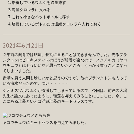
培養しているワムシを適量濾す
海産クロレラに入れる
これを小さなペットボトルに移す
培養しているボトルには濃縮クロレラを入れておく
2021年6月21日
２年前の飼育では結局、長期に亘ることはできませんでした。光るプラ
ンクトンはピロキスティスのほうが培養が楽なので、ノクチルカ（ヤコ
ウチュウ）はもういいやと思っていたところ、うっかり買うことになっ
てしまいました。
赤潮を買う人間も珍しいかと思うのですが、他のプランクトンも入って
いる海水だったので、つい・・・・・
シオミズツボワムシが激減してしまっているので、今回は、前述の大場
先生の論文にあったように、珪藻を与えてみることにしました。今、こ
こにある珪藻といえば浮遊珪藻のキートセラスです。
ヤコウチュウにキートセラスを与えてみました。