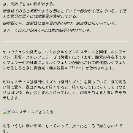
き、肉眼でも丸い粒がわかる。
顕微鏡でみると風船のような形をしていて一部分がくぼんでいる。くぼ
んだ部分の近くには細胞質が集中している。
細胞質から、放射状に原形質の糸が伸び、網目状に広がっている。
また、くぼんだ部分からは1本の触手が伸びている。
ヤコウチュウの発光も、ウミホタルやピロキスティスと同様、ルシフェ
リン（基質）とルシフェラーゼ（酵素）によります。酸素の存在下でル
シフェラーゼの触媒によりルシフェリンが酸化されて酸化型ルシフェリ
ンが生じるときに青色光（極大波長＝ 474 nm）が放出されます。
ピロキスティスは概日性リズム（概日リズム）を持っていて、昼間明る
い所に置き、夜はきちんと暗くすると、暗くなってしばらくして（つま
りは日没後、夜がおとずれた時ってわけ）、刺激を与えると青い光を放
出します。
明るいうちに暗い部屋にもっていって、振ったところで光らないので
す。