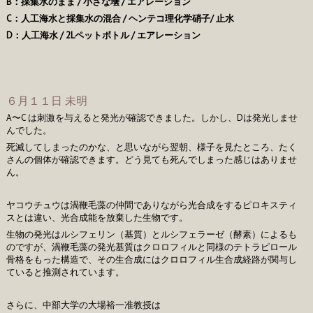
B：採集水のまま / 小さな壜 / エアレーション
C：人工海水と採集水の混合 / ヘンテコ理化学硝子/ 止水
D：人工海水 / 2Lペットボトル / エアレーション
６月１１日 未明
A〜C は刺激を与えると発光が確認できました。しかし、Dは発光しませ
んでした。
死滅してしまったのかな、と思いながら翌朝、様子を見たところ、たく
さんの個体が確認できます。どう見ても死んでしまった感じはありませ
ん。
ヤコウチュウは渦鞭毛藻の仲間でありながら光合成をするピロキスティ
スとは違い、光合成能を放棄した生物です。
生物の発光はルシフェリン（基質）とルシフェラーゼ（酵素）によるも
のですが、渦鞭毛藻の発光基質はクロロフィルと同様のテトラピロール
骨格をもった構造で、その生合成にはクロロフィル生合成経路が関与し
ていると推測されています。
さらに、中部大学の大場裕一准教授は