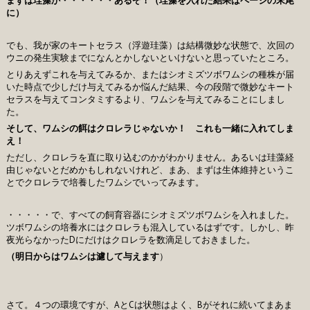
まずは珪藻か・・・・・・あるぞ！（珪藻を入れた結果はページの末尾
に）
でも、我が家のキートセラス（浮遊珪藻）は結構微妙な状態で、次回の
ウニの発生実験までになんとかしないといけないと思っていたところ。
とりあえずこれを与えてみるか、またはシオミズツボワムシの種株が届
いた時点で少しだけ与えてみるか悩んだ結果、今の段階で微妙なキート
セラスを与えてコンタミするより、ワムシを与えてみることにしまし
た。
そして、ワムシの餌はクロレラじゃないか！ これも一緒に入れてしま
え！
ただし、クロレラを直に取り込むのかがわかりません。あるいは珪藻経
由じゃないとだめかもしれないけれど、まあ、まずは生体維持というこ
とでクロレラで培養したワムシでいってみます。
・・・・・で、すべての飼育容器にシオミズツボワムシを入れました。
ツボワムシの培養水にはクロレラも混入しているはずです。しかし、昨
夜光らなかったDにだけはクロレラを数滴足しておきました。
（明日からはワムシは濾して与えます
）
さて。４つの環境ですが、AとCは状態はよく、Bがそれに続いてまあま