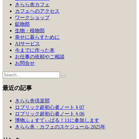
ョ
きらら舎カフェ
ン
カフェヘのアクセス
ワークショップ
鉱物部
生物・植物部
幸せに暮らすために
AIサービス
今までに作った本
お仕事の依頼やご相談
お問合せ
最近の記事
きらら舎倶楽部
ロブリック超初心者ノート § 07
ロブリック超初心者ノート § 06
博物ふぇすてぃばる！11に参加します
きらら舎・カフェのスケジュール 2025年