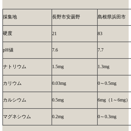
採集地
長野市安曇野
島根県浜田市
硬度
21
83
pH値
7.6
7.7
ナトリウム
1.5mg
1.3mg
カリウム
0.03mg
0～0.5mg
カルシウム
0.5mg
6mg（1～6mg）
マグネシウム
0.2mg
0～0.3mg