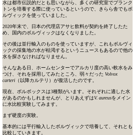
水は都市伝説的だとも思いながら、多くの研究室でプランク
トンを培養する際に使っているというので、きらら舎でもボ
ルヴィックを使っていました。
2020年末で、日本の代理店アサヒ飲料が契約を終了したた
め、国内のボルヴィックはなくなりました。
その後は並行輸入のものを使っていますが、これもボルヴィ
ックの採集地の水が枯渇するというニュースもあるので他の
水を探さなければなりません。
そんなある日、ホームセンターでアルカリ度の高い軟水をみ
つけ、それを採用してみたところ、弱々だった
Volvox
carteri
（以降カルテリ）が復活したのです。
現在、ボルボックスは3種類がいます。それぞれに適した水
があるのかもしれませんが、とりあえずは
V. aureus
をメイン
に水比較実験してみます。
まず硬度の実験。
基本的には平行輸入したボルヴィックで培養して、それとも
比較していきます。