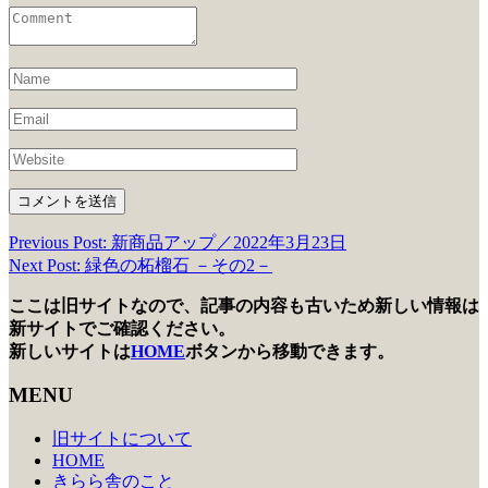
Previous Post: 新商品アップ／2022年3月23日
投
Next Post: 緑色の柘榴石 －その2－
稿
ここは旧サイトなので、記事の内容も古いため新しい情報は
ナ
新サイトでご確認ください。
ビ
新しいサイトは
HOME
ボタンから移動できます。
ゲ
MENU
ー
旧サイトについて
シ
HOME
きらら舎のこと