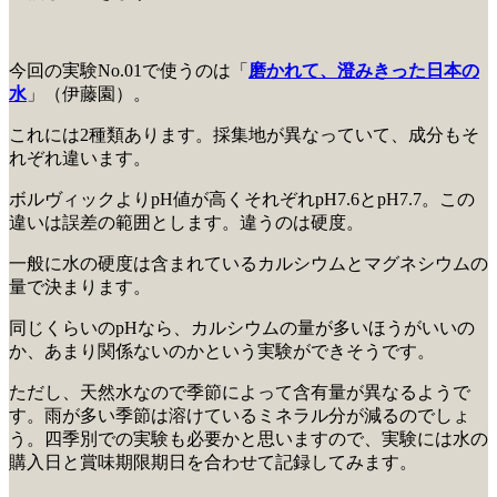
今回の実験No.01で使うのは「
磨かれて、澄みきった日本の
水
」（伊藤園）。
これには2種類あります。採集地が異なっていて、成分もそ
れぞれ違います。
ボルヴィックよりpH値が高くそれぞれpH7.6とpH7.7。この
違いは誤差の範囲とします。違うのは硬度。
一般に水の硬度は含まれているカルシウムとマグネシウムの
量で決まります。
同じくらいのpHなら、カルシウムの量が多いほうがいいの
か、あまり関係ないのかという実験ができそうです。
ただし、天然水なので季節によって含有量が異なるようで
す。雨が多い季節は溶けているミネラル分が減るのでしょ
う。四季別での実験も必要かと思いますので、実験には水の
購入日と賞味期限期日を合わせて記録してみます。