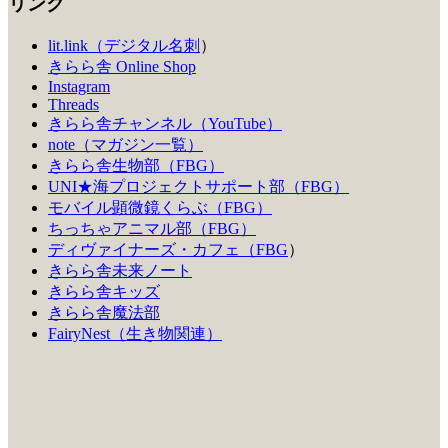
リンク
lit.link（デジタル名刺
）
きらら舎 Online Shop
Instagram
Threads
きらら舎チャンネル（YouTube）
note（マガジン一覧）
きらら舎生物部（FBG）
UNI★海プロジェクトサポート部（FBG）
モバイル顕微鏡くらぶ（FBG）
ちっちゃアニマル部（FBG）
ディヴァイナーズ・カフェ（FBG
）
きらら舎未来ノート
きらら舎キッズ
きらら舎魔法部
FairyNest（生き物関連）