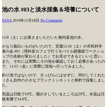
池の水 #03と淡水採集＆培養について
SAYA
2019年11月18日
No Comments
11/9（土）にお客さまいただいた都内某池の水。
かなり面白いものがいたので、翌週11/16（土）の市民科学
者の会 #01（理科室カフェで行うモバイル顕微鏡ワークショ
ップの名称が変わりました）でお見せできるといいと思い、
また、それには実際にその池を確認しておく必要があったの
で、11/15（金）に実際に現地へ行ってみました。
釣り池ではないので、大っぴらにはせずに、同行してくれた
Ｊさん自作の小さなプランクトンネットと柄杓で採集しまし
た。
気温は日陰で19℃。陽がさしているところは20℃。水温は日
陰表層で14.8℃。