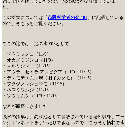
朝まで雨が降っていたので、池の水はかなり濁っていまし
た。
この採集については「
市民科学者の会 #01
」に記載している
ので、そちらをご覧ください。
ここの池では 池の水 #03として
・ゾウミジンコ（11/9）
・オカメミジンコ（11/9）
・マルミジンコ（11/15）
・アウラコセイラ アンビグア（11/9・11/15）
・デスモデスムス属（旧イカダモ）（11/15）
・フタヅノンショウモ（11/15）
・ネズミワムシ（11/15）
・ゾウリムシ（11/9・11/15）
などが観察できました。
淡水の採集は、釣り池として開放されている場所以外、プラ
ンクトンネットを引いたりできないので、こっそり柄杓で水