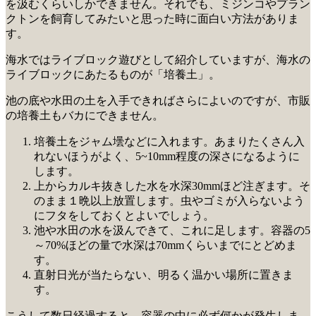
を汲むくらいしかできません。それでも、ミジンコやプラン
クトンを飼育してみたいと思った時に面白い方法がありま
す。
海水ではライブロック遊びとして紹介していますが、海水の
ライブロックにあたるものが「培養土」。
池の底や水田の土を入手できればさらによいのですが、市販
の培養土もバカにできません。
培養土をジャム壜などに入れます。あまりたくさん入
れないほうがよく、5~10mm程度の深さになるように
します。
上からカルキ抜きした水を水深30mmほど注ぎます。そ
のまま１晩以上放置します。虫やゴミが入らないよう
にフタをしておくとよいでしょう。
池や水田の水を汲んできて、これに足します。容器の5
～70%ほどの量で水深は70mmくらいまでにとどめま
す。
直射日光が当たらない、明るく温かい場所に置きま
す。
こうして数日経過すると、容器の中に必ず何かが発生しま