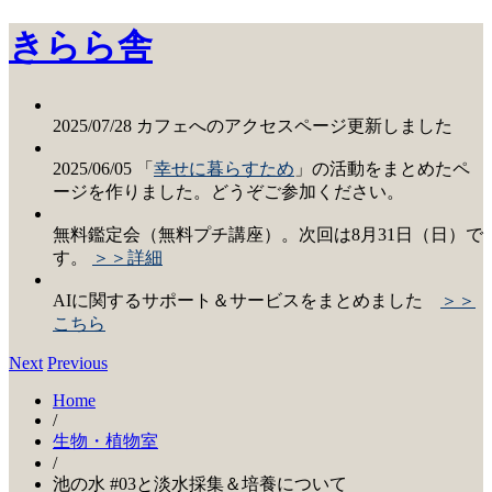
きらら舎
2025/07/28 カフェへのアクセスページ更新しました
2025/06/05 「
幸せに暮らすため
」の活動をまとめたペ
ージを作りました。どうぞご参加ください。
無料鑑定会（無料プチ講座）。次回は8月31日（日）で
す。
＞＞詳細
AIに関するサポート＆サービスをまとめました
＞＞
こちら
Next
Previous
Home
/
生物・植物室
/
池の水 #03と淡水採集＆培養について