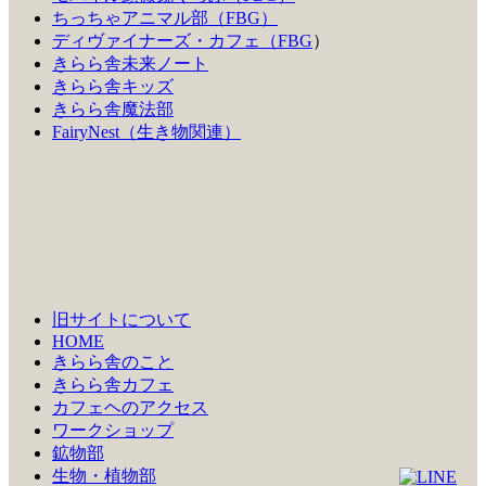
ちっちゃアニマル部（FBG）
ディヴァイナーズ・カフェ（FBG
）
きらら舎未来ノート
きらら舎キッズ
きらら舎魔法部
FairyNest（生き物関連）
旧サイトについて
HOME
きらら舎のこと
きらら舎カフェ
カフェヘのアクセス
ワークショップ
鉱物部
生物・植物部