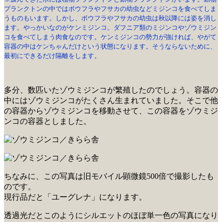
プランクトンの中ではボウフラやフサカの幼虫などミジンコを食べてしま
うものもいます。しかし、ボウフラやフサカの幼虫は秋以降には姿を消し
ます。やっかいなのがケンミジンコ。ダフニア類のミジンコやゾウミジン
コを食べてしまう肉食なのです。ケンミジンコの勢力が強ければ、やがて
容器の中はケンちゃんだけという状態になります。そうならないために、
最初にできるだけ隔離をします。
多分、数匹いたゾウミジンコが繁殖したのでしょう。容器の
中にはゾウミジンコがたくさん生まれていました。そこで他
の容器からゾウミジンコを移動させて、この容器をゾウミジ
ンコの容器としました。
ちなみに、この写真は旧モバイル顕微鏡500倍で撮影したも
のです。
現行品だと「ユーグレナ」になります。
透過光だとこのようにシルエットのほぼ単一色の写真になり