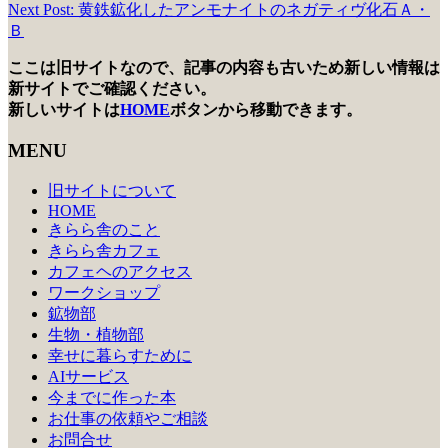
Next Post: 黄鉄鉱化したアンモナイトのネガティヴ化石Ａ・
稿
Ｂ
ナ
ここは旧サイトなので、記事の内容も古いため新しい情報は
ビ
新サイトでご確認ください。
新しいサイトは
HOME
ボタンから移動できます。
ゲ
MENU
ー
シ
旧サイトについて
HOME
ョ
きらら舎のこと
ン
きらら舎カフェ
カフェヘのアクセス
ワークショップ
鉱物部
生物・植物部
幸せに暮らすために
AIサービス
今までに作った本
お仕事の依頼やご相談
お問合せ