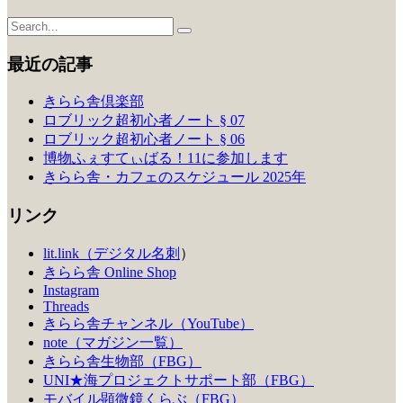
最近の記事
きらら舎倶楽部
ロブリック超初心者ノート § 07
ロブリック超初心者ノート § 06
博物ふぇすてぃばる！11に参加します
きらら舎・カフェのスケジュール 2025年
リンク
lit.link（デジタル名刺
）
きらら舎 Online Shop
Instagram
Threads
きらら舎チャンネル（YouTube）
note（マガジン一覧）
きらら舎生物部（FBG）
UNI★海プロジェクトサポート部（FBG）
モバイル顕微鏡くらぶ（FBG）