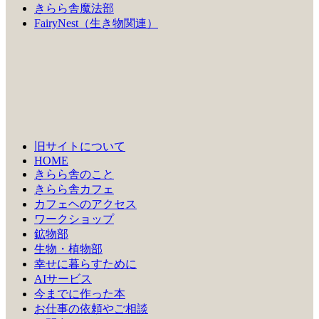
きらら舎魔法部
FairyNest（生き物関連）
旧サイトについて
HOME
きらら舎のこと
きらら舎カフェ
カフェヘのアクセス
ワークショップ
鉱物部
生物・植物部
幸せに暮らすために
AIサービス
今までに作った本
お仕事の依頼やご相談