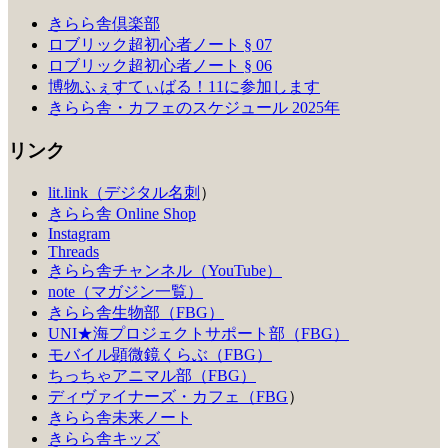
きらら舎倶楽部
ロブリック超初心者ノート § 07
ロブリック超初心者ノート § 06
博物ふぇすてぃばる！11に参加します
きらら舎・カフェのスケジュール 2025年
リンク
lit.link（デジタル名刺
）
きらら舎 Online Shop
Instagram
Threads
きらら舎チャンネル（YouTube）
note（マガジン一覧）
きらら舎生物部（FBG）
UNI★海プロジェクトサポート部（FBG）
モバイル顕微鏡くらぶ（FBG）
ちっちゃアニマル部（FBG）
ディヴァイナーズ・カフェ（FBG
）
きらら舎未来ノート
きらら舎キッズ