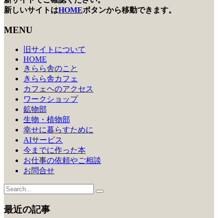
ビ
新しいサイトは
HOME
ボタンから移動できます。
ゲ
MENU
ー
旧サイトについて
シ
HOME
きらら舎のこと
ョ
きらら舎カフェ
ン
カフェヘのアクセス
ワークショップ
鉱物部
生物・植物部
幸せに暮らすために
AIサービス
今までに作った本
お仕事の依頼やご相談
お問合せ
最近の記事